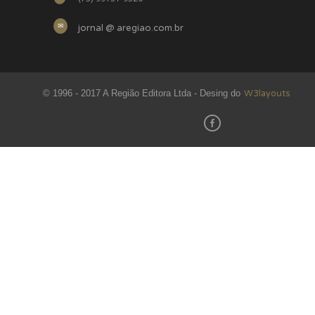
jornal @ aregiao.com.br
W3layouts
© 1996 - 2017 A Região Editora Ltda - Desing do