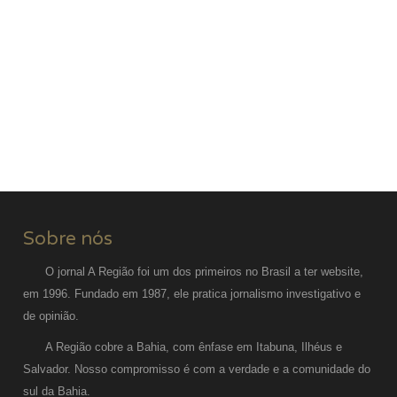
Sobre nós
O jornal A Região foi um dos primeiros no Brasil a ter website,
em 1996. Fundado em 1987, ele pratica jornalismo investigativo e
de opinião.
A Região cobre a Bahia, com ênfase em Itabuna, Ilhéus e
Salvador. Nosso compromisso é com a verdade e a comunidade do
sul da Bahia.