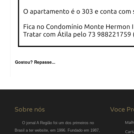
Gostou? Repasse...
Sobre nós
Voce Pr
Malh
O jornal A Região foi um dos primeiros no
Brasil a ter website, em 1996. Fundado em 1987,
Cart