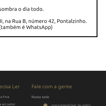
ecisa Ler
Fale com a gente
Nossa sede
a Fina
a ao Leitor
praça manoel leal, 34, centro,