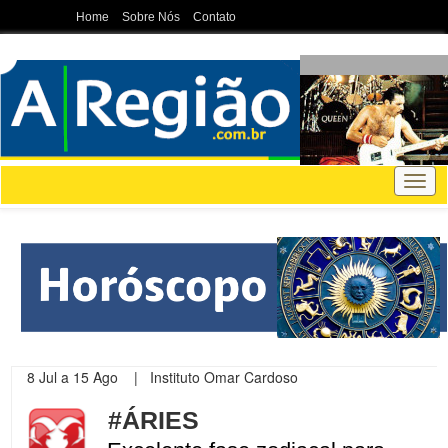
Home
Sobre Nós
Contato
Togg
navig
8 Jul a 15 Ago | Instituto Omar Cardoso
#ÁRIES