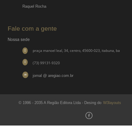
Raquel Rocha
Fale com a gente
Nossa sede
praça manoel leal, 34, centro, 45600-023, itabuna, ba
(73) 99131-9320
jornal @ aregiao.com.br
© 1996 - 2035 A Região Editora Ltda - Desing do
W3layouts