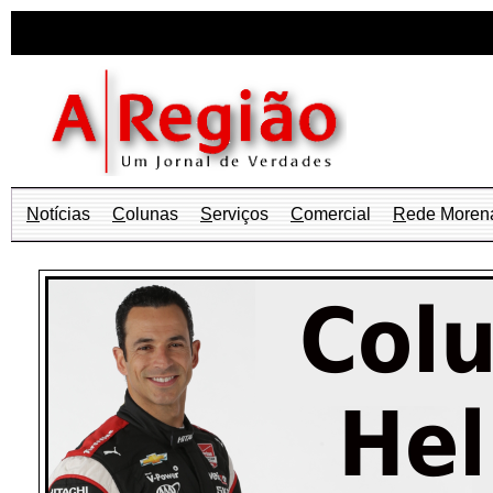
N
otícias
C
olunas
S
erviços
C
omercial
R
ede Moren