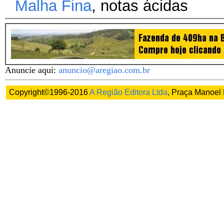
Malha Fina
, notas ácidas
Anuncie aqui:
anuncio@aregiao.com.br
Copyright©1996-2016
A Região Editora Ltda
, Praça Manoel 